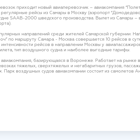
возок приходит новый авиаперевозчик – авиакомпания “Полет”.
 регулярные рейсы из Самары в Москву (аэропорт “Домодедово”
дне SAAB-2000 шведского производства. Вылет из Самары – в 2
рта).
опулярных направлений среди жителей Самарской губернии. Нап
ч” по маршруту Самара - Москва совершается 10 рейсов в сутк
 интенсивности рейсов в направлении Москвы у авиапассажиро
илета, тип воздушного судна и наиболее выгодные тарифы.
 авиакомпания, базирующаяся в Воронеже. Работает на рынке в
возках тяжелых, сверхтяжелых и негабаритных грузов, пассаж
х. Парк воздушных судов авиакомпании состоит из самолетов Ан