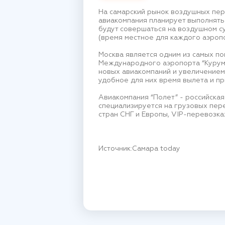
На самарский рынок воздушных пере
авиакомпания планирует выполнять
будут совершаться на воздушном су
(время местное для каждого аэропо
Москва является одним из самых п
Международного аэропорта “Курумо
новых авиакомпаний и увеличением
удобное для них время вылета и пр
Авиакомпания “Полет” - российская
специализируется на грузовых пере
стран СНГ и Европы, VIP-перевозка
Источник:Самара today