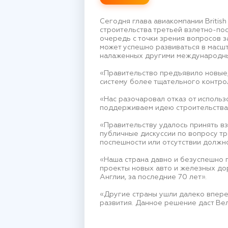
Сегодня глава авиакомпании Briti
строительства третьей взлетно-по
очередь с точки зрения вопросов з
может успешно развиваться в масш
налаженных другими международны
«Правительство предъявило новые,
систему более тщательного контро
«Нас разочаровал отказ от использ
поддерживаем идею строительства 
«Правительству удалось принять в
публичные дискуссии по вопросу тр
поспешности или отсутствии должно
«Наша страна давно и безуспешно 
проекты новых авто и железных до
Англии, за последние 70 лет».
«Другие страны ушли далеко впере
развития. Данное решение даст Ве