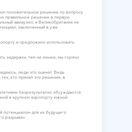
твом положительное решение по вопросу
тно правильное решение в первую
альный авиаузел, и Великобритания не
тенциал, заключенный в уже
ропорту и предложило использовать
ть задержки, тем не менее, мы горячо
адеюсь, люди это оценят. Ведь
тех, кто принял это решение, в
тилетиями безрезультатно обсуждаются
нной в крупном аэропорту южной
й потенциалом для их будущего
го разрыва».