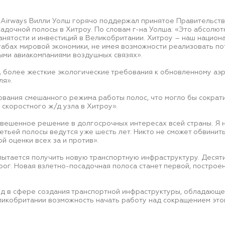
sh Airways Вилли Уолш горячо поддержал принятое Правительс
садочной полосы в Хитроу. По словам г-на Уолша: «Это абсолю
анятости и инвестиций в Великобритании. Хитроу – наш национ
табах мировой экономики, не имея возможности реализовать по
ми авиакомпаниями воздушных связях».
 более жесткие экологические требования к обновленному аэ
ля».
ования смешанного режима работы полос, что могло бы сократи
скоростного ж/д узла в Хитроу».
звешенное решение в долгосрочных интересах всей страны. Я н
етьей полосы ведутся уже шесть лет. Никто не сможет обвинить 
й оценки всех за и против».
пытается получить новую транспортную инфраструктуру. Деся
рог. Новая взлетно-посадочная полоса станет первой, построе
д в сфере создания транспортной инфраструктуры, обладающе
ликобритании возможность начать работу над сокращением это