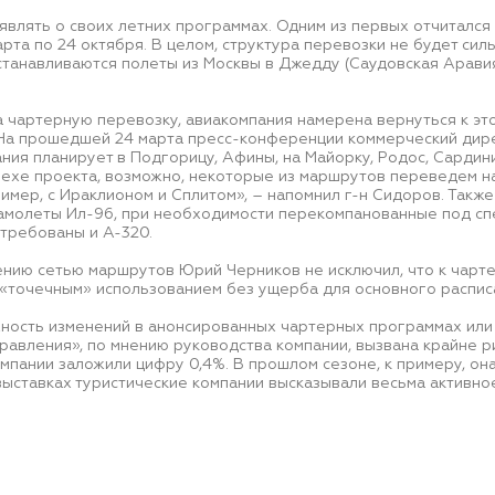
являть о своих летних программах. Одним из первых отчитался
арта по 24 октября. В целом, структура перевозки не будет сил
анавливаются полеты из Москвы в Джедду (Саудовская Аравия),
 чартерную перевозку, авиакомпания намерена вернуться к это
На прошедшей 24 марта пресс-конференции коммерческий дир
ания планирует в Подгорицу, Афины, на Майорку, Родос, Сардини
пехе проекта, возможно, некоторые из маршрутов переведем н
имер, с Ираклионом и Сплитом», – напомнил г-н Сидоров. Также
амолеты Ил-96, при необходимости перекомпанованные под спе
стребованы и А-320.
нию сетью маршрутов Юрий Черников не исключил, что к чарт
 «точечным» использованием без ущерба для основного распис
жность изменений в анонсированных чартерных программах или 
равления», по мнению руководства компании, вызвана крайне р
мпании заложили цифру 0,4%. В прошлом сезоне, к примеру, он
ыставках туристические компании высказывали весьма активное