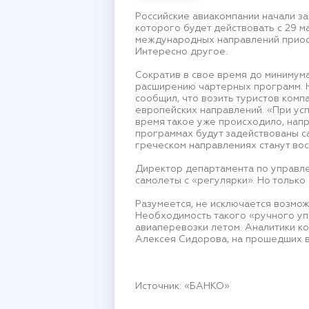
Российские авиакомпании начали за
которого будет действовать с 29 м
международных направлений приост
Интересно другое.
Сократив в свое время до минимума
расширению чартерных программ. 
сообщил, что возить туристов комп
европейских направлений. «При ус
время такое уже происходило, напр
программах будут задействованы с
греческом направлениях станут во
Директор департамента по управле
самолеты с «регулярки». Но только
Разумеется, не исключается возмо
Необходимость такого «ручного уп
авиаперевозки летом. Аналитики ко
Алексея Сидорова, на прошедших в
Источник: «БАНКО»