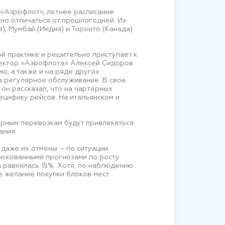
 «Аэрофлот», летнее расписание
ьно отличаться от прошлогодней. Из
 Мумбай (Индия) и Торонто (Канада).
й практике и решительно приступает к
ектор «Аэрофлота» Алексей Сидоров
ю, а также и на ряде других
а регулярное обслуживание. В свое
 он рассказал, что на чартерных
цифику рейсов. На итальянском и
ерным перевозкам будут привлекаться
ания.
даже их отмены – по ситуации.
искованными прогнозами по росту
а равнялась 15%. Хотя, по наблюдению
 желание покупки блоков мест.