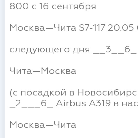
800 c 16 сентября
Москва—Чита S7-117 20.05 
следующего дня __3__6_ B
Чита—Москва
(с посадкой в Новосибирск
_2___6_ Airbus A319 в на
Москва—Чита