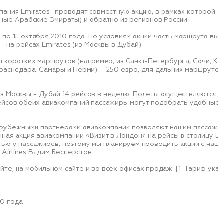
мпания Emirates- проводят совместную акцию, в рамках которо
ные Арабские Эмираты) и обратно из регионов России.
 по 15 октября 2010 года. По условиям акции часть маршрута вып
– на рейсах Emirates (из Москвы в Дубай).
 коротких маршрутов (например, из Санкт-Петербурга, Сочи, К
раснодара, Самары и Перми) – 250 евро, для дальних маршрутов
з Москвы в Дубай 14 рейсов в неделю. Полеты осуществляются н
йсов обеих авиакомпаний пассажиры могут подобрать удобные
 зарубежными партнерами авиакомпании позволяют нашим пасса
ная акция авиакомпании «Визит в Лондон» на рейсы в столицу 
ью у пассажиров, поэтому мы планируем проводить акции с на
Airlines Вадим Бесперстов.
те, на мобильном сайте и во всех офисах продаж. [1] Тариф ука
10 года