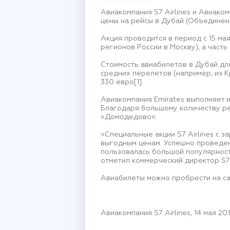
Авиакомпания S7 Airlines и Авиако
цены на рейсы в Дубай (Объединен
Акция проводится в период с 15 мая
регионов России в Москву), а часть 
Стоимость авиабилетов в Дубай для
средних перелетов (например, из К
330 евро[1].
Авиакомпания Emirates выполняет и
Благодаря большому количеству ре
«Домодедово».
«Специальные акции S7 Airlines с
выгодным ценам. Успешно проведен
пользовалась большой популярност
отметил коммерческий директор S7 
Авиабилеты можно пробрести на сай
Авиакомпания S7 Airlines, 14 мая 20