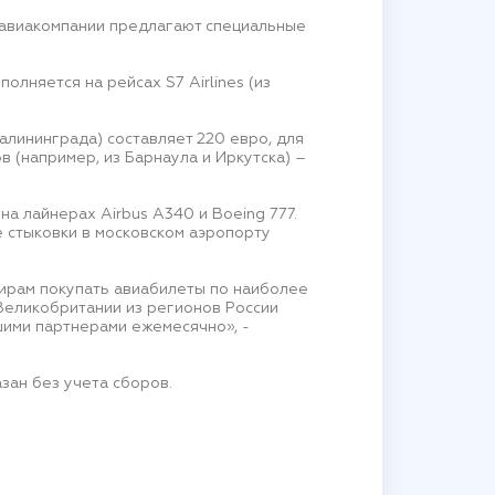
й авиакомпании предлагают специальные
олняется на рейсах S7 Airlines (из
алининграда) составляет 220 евро, для
 (например, из Барнаула и Иркутска) –
а лайнерах Airbus A340 и Boeing 777.
 стыковки в московском аэропорту
жирам покупать авиабилеты по наиболее
Великобритании из регионов России
шими партнерами ежемесячно», -
зан без учета сборов.