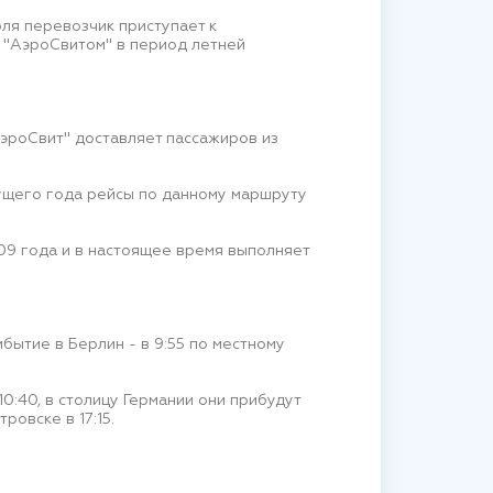
юля перевозчик приступает к
 "АэроСвитом" в период летней
АэроСвит" доставляет пассажиров из
кущего года рейсы по данному маршруту
09 года и в настоящее время выполняет
ибытие в Берлин - в 9:55 по местному
0:40, в столицу Германии они прибудут
ровске в 17:15.