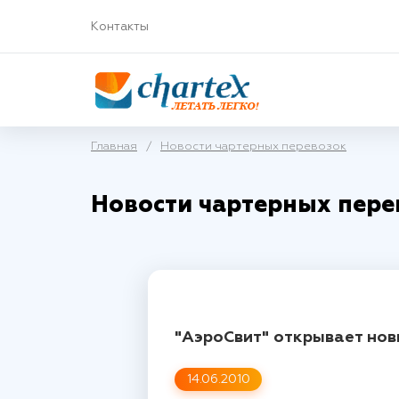
Контакты
Главная
/
Новости чартерных перевозок
Новости чартерных пере
"АэроСвит" открывает но
14.06.2010