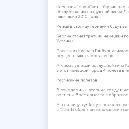
Компания "АэроСвит - Украинские а
обслуживанию воздушной линии Дне
навигации 2010 года.
Рейсы в столицу Германии будут вып
Берлин станет третьим немецким го
Украины.
Полеты из Киева в Гамбург авиако
осуществляются ежедневно.
А к эксплуатации воздушной лини 
в этот немецкий город 4 полета в 
Расписание полетов
В понедельник, вторник, среду и че
времени. Время вылета в обратном н
А в пятницу, субботу и воскресень
в 12:35. В обратном направлении са