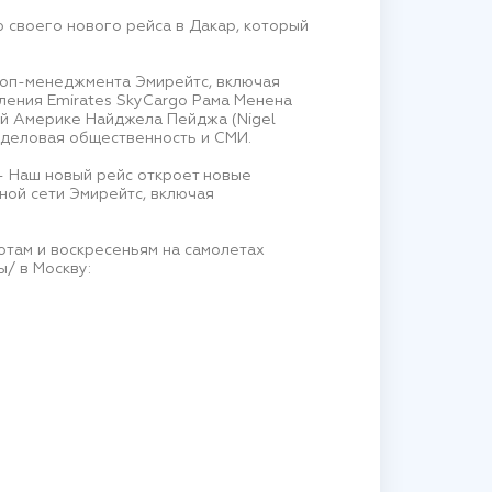
своего нового рейса в Дакар, который
топ-менеджмента Эмирейтс, включая
ления Emirates SkyCargo Рама Менена
й Америке Найджела Пейджа (Nigel
е деловая общественность и СМИ.
 - Наш новый рейс откроет новые
ной сети Эмирейтс, включая
отам и воскресеньям на самолетах
/ в Москву: