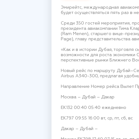
Эмирейтс, международная авиакомп
будет осуществляться пять раз в не
Среди 350 гостей мероприятия, пр
президента авиакомпании Тима Клар
(Ram Menen), старшего вице-прези
Page), главу представительства ав
«Как и в истории Дубая, торговля 
возможности для роста экономики 
перспективные рынки Ближнего Вос
Новый рейс по маршруту Дубай–Сен
Airbus A340-300, предлагая удобны
Направление Номер рейса Вылет П
Москва – Дубай – Дакар
EK132 00:40 05:40 ежедневно
EK797 09:55 16:00 вт, ср, пт, сб, вс
Дакар – Дубай –