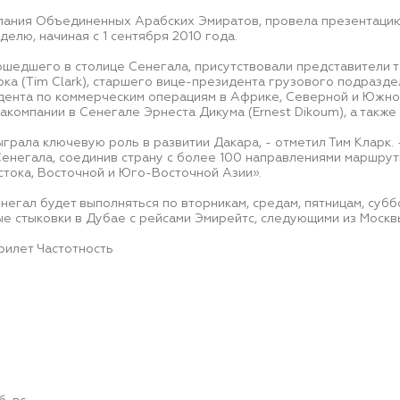
ания Объединенных Арабских Эмиратов, провела презентацию 
делю, начиная с 1 сентября 2010 года.
ошедшего в столице Сенегала, присутствовали представители 
ка (Tim Clark), старшего вице-президента грузового подразде
дента по коммерческим операциям в Африке, Северной и Южно
иакомпании в Сенегале Эрнеста Дикума (Ernest Dikoum), а такж
сыграла ключевую роль в развитии Дакара, - отметил Тим Кларк.
Сенегала, соединив страну с более 100 направлениями маршрут
тока, Восточной и Юго-Восточной Азии».
егал будет выполняться по вторникам, средам, пятницам, субб
е стыковки в Дубае с рейсами Эмирейтс, следующими из Москвы
рилет Частотность