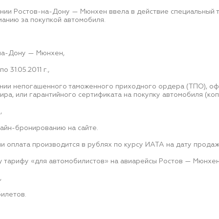
нии Ростов-на-Дону — Мюнхен ввела в действие специальный та
манию за покупкой автомобиля.
-на-Дону — Мюнхен,
о 31.05.2011 г.,
ении непогашенного таможенного приходного ордера (ТПО), о
ра, или гарантийного сертификата на покупку автомобиля (коп
,
айн-бронированию на сайте.
и оплата производится в рублях по курсу ИАТА на дату продаж
у тарифу «для автомобилистов» на авиарейсы Ростов — Мюнхен
,
билетов.