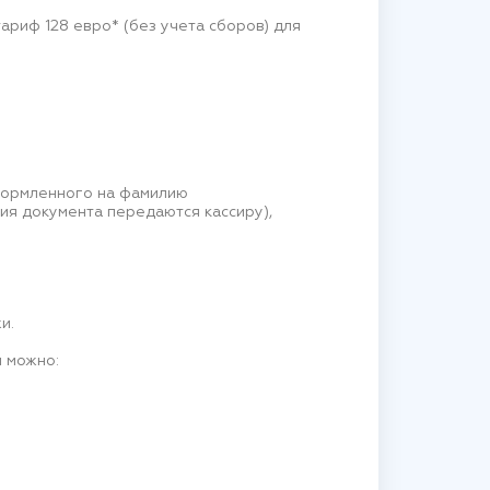
риф 128 евро* (без учета сборов) для
формленного на фамилию
ия документа передаются кассиру),
и.
 можно: