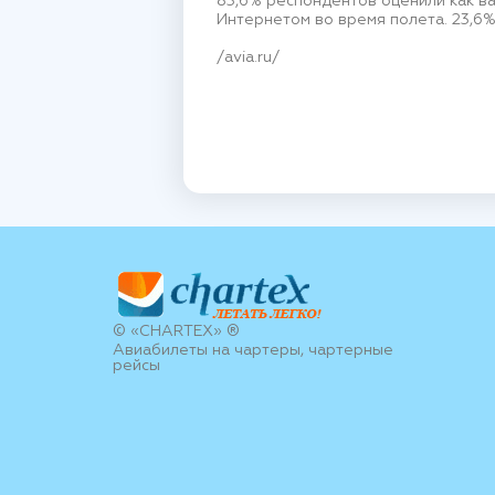
83,6% респондентов оценили как в
Интернетом во время полета. 23,6
/avia.ru/
© «CHARTEX» ®
Авиабилеты на чартеры, чартерные
рейсы