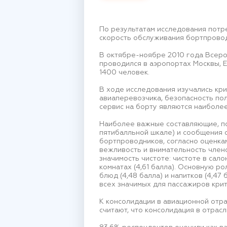
По результатам исследования потр
скорость обслуживания бортпрово
В октябре-ноябре 2010 года Всеро
проводился в аэропортах Москвы, 
1400 человек.
В ходе исследования изучались кр
авиаперевозчика, безопасность пол
сервис на борту являются наиболе
Наиболее важные составляющие, по 
пятибалльной шкале) и сообщения о
бортпроводников, согласно оценкам
вежливость и внимательность член
значимость чистоте: чистоте в сал
комнатах (4,61 балла). Основную р
блюд (4,48 балла) и напитков (4,47
всех значимых для пассажиров кри
К консолидации в авиационной отр
считают, что консолидация в отрас