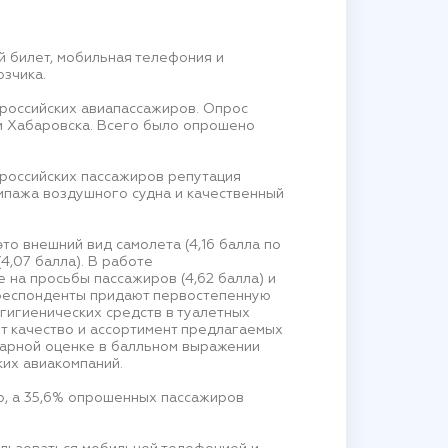
й билет, мобильная телефония и
зчика.
российских авиапассажиров. Опрос
 и Хабаровска. Всего было опрошено
 российских пассажиров репутация
кипажа воздушного судна и качественный
о внешний вид самолета (4,16 балла по
4,07 балла). В работе
 на просьбы пассажиров (4,62 балла) и
, респонденты придают первостепенную
 гигиенических средств в туалетных
ют качество и ассортимент предлагаемых
уммарной оценке в балльном выражении
их авиакомпаний.
о, а 35,6% опрошенных пассажиров