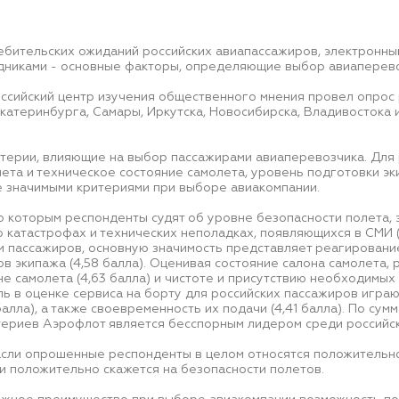
ебительских ожиданий российских авиапассажиров, электронны
дниками - основные факторы, определяющие выбор авиаперево
ссийский центр изучения общественного мнения провел опрос 
Екатеринбурга, Самары, Иркутска, Новосибирска, Владивостока
итерии, влияющие на выбор пассажирами авиаперевозчика. Для
ета и техническое состояние самолета, уровень подготовки э
е значимыми критериями при выборе авиакомпании.
которым респонденты судят об уровне безопасности полета, эт
 катастрофах и технических неполадках, появляющихся в СМИ (
 пассажиров, основную значимость представляет реагирование
ов экипажа (4,58 балла). Оценивая состояние салона самолета
оне самолета (4,63 балла) и чистоте и присутствию необходимых
оль в оценке сервиса на борту для российских пассажиров игра
 балла), а также своевременность их подачи (4,41 балла). По с
териев Аэрофлот является бесспорным лидером среди российск
асли опрошенные респонденты в целом относятся положительн
ли положительно скажется на безопасности полетов.