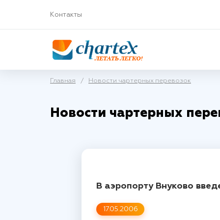
Контакты
Главная
/
Новости чартерных перевозок
Новости чартерных пере
В аэропорту Внуково вве
17.05.2006