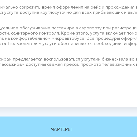
ксимально сократить время оформления на рейс и прохождения 
ая услуга доступна круглосуточно для всех прибывающих и вы
идуальное обслуживание пассажира в аэропорту при регистраци
ости, санитарного контроля. Кроме этого, услуга включает пом
ета на комфортабельном микроавтобусе. Все процедуры оформ
рта. Пользователям услуги обеспечивается необходимая инф
рам предлагается воспользоваться услугами бизнес-зала во в
ассажирам доступны свежая пресса, просмотр телевизионных п
ЧАРТЕРЫ