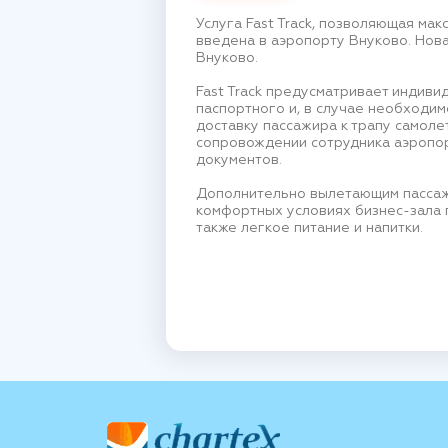
Услуга Fast Track, позволяющая ма
введена в аэропорту Внуково. Нов
Внуково.
Fast Track предусматривает индив
паспортного и, в случае необходим
доставку пассажира к трапу самол
сопровождении сотрудника аэропо
документов.
Дополнительно вылетающим пассажи
комфортных условиях бизнес-зала п
также легкое питание и напитки.