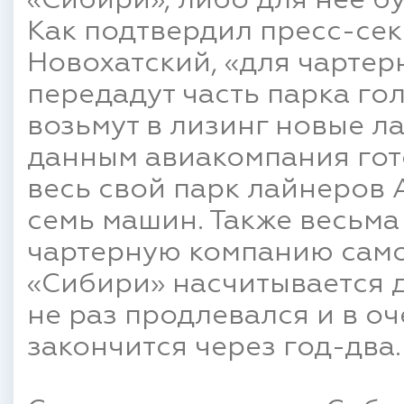
«Сибири», либо для неё б
Как подтвердил пресс-се
Новохатский, «для чартер
передадут часть парка го
возьмут в лизинг новые л
данным авиакомпания гот
весь свой парк лайнеров 
семь машин. Также весьма
чартерную компанию само
«Сибири» насчитывается д
не раз продлевался и в о
закончится через год-два.