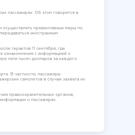
их пассажирах. Об этом говорится в
ам осуществлять превентивные меры по
 передаваться иностранным
сле терактов 11 сентября, где
ля ознакомления с информацией о
ере пяти тысяч долларов за каждого
рте. В частности, пассажиры
ажирских самолетов в случае захвата их
очия правоохранительных органов,
 информации о пассажирах.