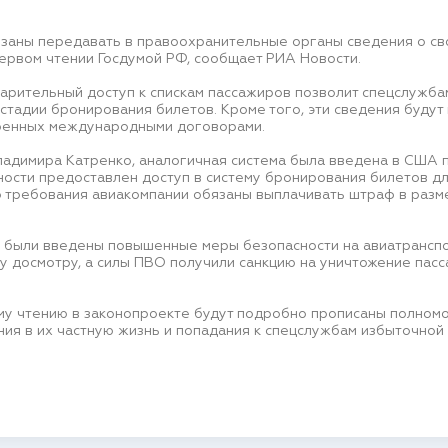
язаны передавать в правоохранительные органы сведения о сво
первом чтении Госдумой РФ, сообщает РИА Новости.
варительный доступ к спискам пассажиров позволит спецслужб
стадии бронирования билетов. Кроме того, эти сведения будут
тренных международными договорами.
адимира Катренко, аналогичная система была введена в США по
ости предоставлен доступ в систему бронирования билетов д
о требования авиакомпании обязаны выплачивать штраф в разм
е были введены повышенные меры безопасности на авиатранспо
 досмотру, а силы ПВО получили санкцию на уничтожение пасс
ому чтению в законопроекте будут подробно прописаны полном
ния в их частную жизнь и попадания к спецслужбам избыточной