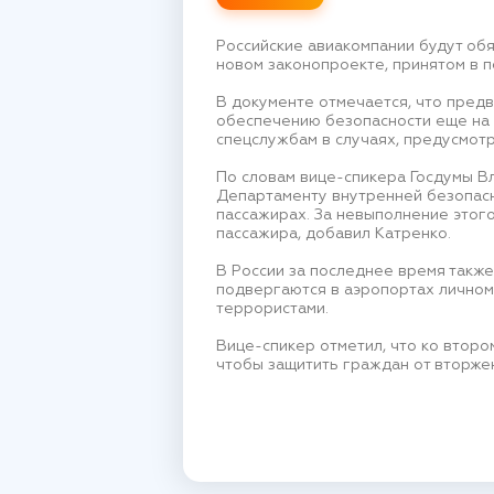
Российские авиакомпании будут об
новом законопроекте, принятом в 
В документе отмечается, что пред
обеспечению безопасности еще на 
спецслужбам в случаях, предусмо
По словам вице-спикера Госдумы Вл
Департаменту внутренней безопасн
пассажирах. За невыполнение этог
пассажира, добавил Катренко.
В России за последнее время такж
подвергаются в аэропортах личному
террористами.
Вице-спикер отметил, что ко втор
чтобы защитить граждан от вторже