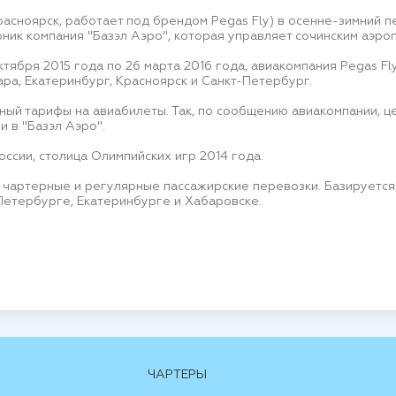
расноярск, работает под брендом Pegas Fly) в осенне-зимний 
ник компания "Базэл Аэро", которая управляет сочинским аэро
ктября 2015 года по 26 марта 2016 года, авиакомпания Pegas Fl
ара, Екатеринбург, Красноярск и Санкт-Петербург.
й тарифы на авиабилеты. Так, по сообщению авиакомпании, цен
и в "Базэл Аэро".
оссии, столица Олимпийских игр 2014 года.
 чартерные и регулярные пассажирские перевозки. Базируется 
Петербурге, Екатеринбурге и Хабаровске.
ЧАРТЕРЫ