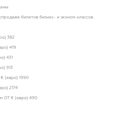
ены.
спродаже билетов бизнес- и эконом-классов.
ро) 382
вро) 419
о) 431
о) 913
 € (евро) 1990
вро) 2174
м ОТ € (евро) 490