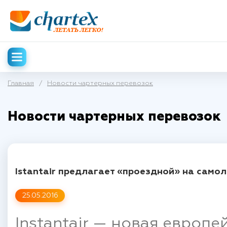
Главная
/
Новости чартерных перевозок
Новости чартерных перевозок
Istantair предлагает «проездной» на самол
25.05.2016
Instantair — новая европ