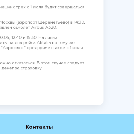
нешних трех с 1 июля будут совершаться
Москвы (аэропорт Шереметьево) в 14:30,
аявлен самолет Airbus A320.
05, 12:40 и 15:30. На линии
ты на два рейса Alitalia по тому же
ты "Аэрофлот" предпримет также с 1 июля
ожно отказаться. В этом случае следует
 денег за страховку.
Контакты