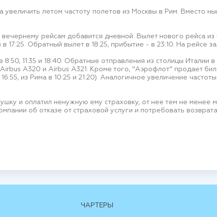
увеличить летом частоту полетов из Москвы в Рим. Вместо ны
вечернему рейсам добавится дневной. Вылет нового рейса из 
 в 17:25. Обратный вылет в 18:25, прибытие - в 23:10. На рейсе з
:50, 11:35 и 18:40. Обратные отправления из столицы Италии в 0:
Airbus A320 и Airbus A321. Кроме того, "Аэрофлот" продает биле
 16:55, из Рима в 10:25 и 21:20). Аналогичное увеличение часто
вушку и оплатил ненужную ему страховку, от нее тем не менее м
омпании об отказе от страховой услуги и потребовать возврата
ЧАРТЕРЫ