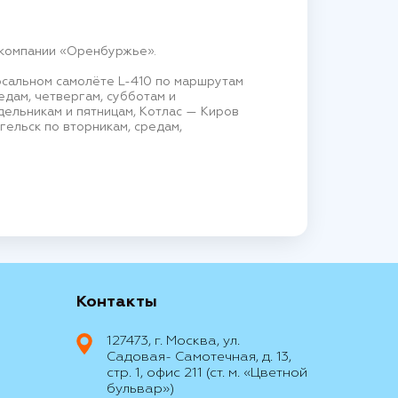
акомпании «Оренбуржье».
рсальном самолёте L-410 по маршрутам
едам, четвергам, субботам и
ельникам и пятницам, Котлас — Киров
ельск по вторникам, средам,
Контакты
127473, г. Москва, ул.
Садовая- Самотечная, д. 13,
стр. 1, офис 211 (ст. м. «Цветной
бульвар»)