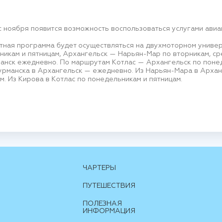
с ноября появится возможность воспользоваться услугами ави
ётная программа будет осуществляться на двухмоторном униве
икам и пятницам, Архангельск — Нарьян-Мар по вторникам, ср
анск ежедневно. По маршрутам Котлас — Архангельск по понед
урманска в Архангельск — ежедневно. Из Нарьян-Мара в Арханг
м. Из Кирова в Котлас по понедельникам и пятницам.
ЧАРТЕРЫ
ПУТЕШЕСТВИЯ
ПОЛЕЗНАЯ
ИНФОРМАЦИЯ