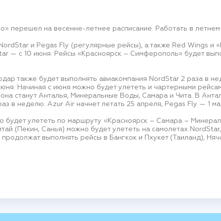
о» перешел на весенне-летнее расписание. Работать в летнем
ordStar и Pegas Fly (регулярные рейсы), а также Red Wings и «
dStar — с 10 июня. Рейсы «Красноярск – Симферополь» будет вы
одар также будет выполнять авиакомпания NordStar 2 раза в н
ня. Начиная с июня можно будет улететь и чартерными рейсам
на станут Анталья, Минеральные Воды, Самара и Чита. В Анта
раз в неделю. Azur Air начнет летать 25 апреля, Pegas Fly — 1 ма
о будет улететь по маршруту «Красноярск – Самара – Минерал
итай (Пекин, Санья) можно будет улететь на самолетах NordStar, 
ht продолжат выполнять рейсы в Бангкок и Пхукет (Таиланд), Няч