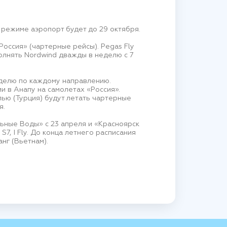
 режиме аэропорт будет до 29 октября.
Россия» (чартерные рейсы). Pegas Fly
полнять Nordwind дважды в неделю с 7
еделю по каждому направлению.
и в Анапу на самолетах «Россия».
лью (Турция) будут летать чартерные
я.
ьные Воды» с 23 апреля и «Красноярск
S7, I Fly. До конца летнего расписания
анг (Вьетнам).