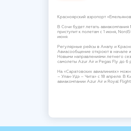
Красноярский аэропорт «Емельянов
В Сочи будет летать авиакомпания N
приступит к полетам с 1 июня, Nor
июня.
Регулярные рейсы в Анапу и Красн
Авиасообщение откроют в начале ию
Новыми направлениями летнего сезо
самолеты Azur Air и Pegas Fly до 6 
На «Саратовских авиалиниях» можн
– Улан-Удэ – Чита» с 18 апреля. В К
авиакомпании Azur Air и Royal Flig