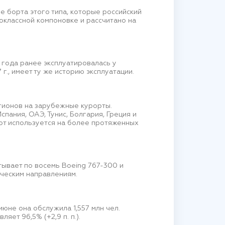
е борта этого типа, которые российский
оклассной компоновке и рассчитано на
 года ранее эксплуатировалась у
г., имеет ту же историю эксплуатации.
гионов на зарубежные курорты.
спания, ОАЭ, Тунис, Болгария, Греция и
т используется на более протяженных
итывает по восемь Boeing 767-300 и
ическим направлениям.
юне она обслужила 1,557 млн чел.
яет 96,5% (+2,9 п. п.).