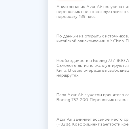
Авиакомпания Azur Air получила пя
перевозчик ввел в эксплуатацию в 
перевозку 189 пасс.
По данным из открытых источников,
китайской авиакомпании Air China. 
Необходимость в Boeing 737-800 A
Самолеты активно эксплуатируются п
Кипр. В свою очередь высвободив
маршрутах.
Парк Azur Air с учетом принятого с
Boeing 757-200. Перевозчик выпол
Azur Air занимает восьмое место с
(+82%). Коэффициент занятости кресе