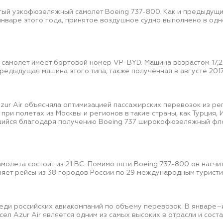
тый узкофюзеляжный самолет Boeing 737-800. Как и предыдущи
январе этого года, принятое воздушное судно выполнено в одн
 самолет имеет бортовой номер VP-BYD. Машина возрастом 17,2
Предыдущая машина этого типа, также полученная в августе 2017 
zur Air объясняла оптимизацией пассажирских перевозок из ре
ри полетах из Москвы и регионов в такие страны, как Турция, И
шийся благодаря получению Boeing 737 широкофюзеляжный фло
амолета состоит из 21 ВС. Помимо пяти Boeing 737-800 он насч
няет рейсы из 38 городов России по 29 международным турист
реди российских авиакомпаний по объему перевозок. В январе–и
л Azur Air является одним из самых высоких в отрасли и составл