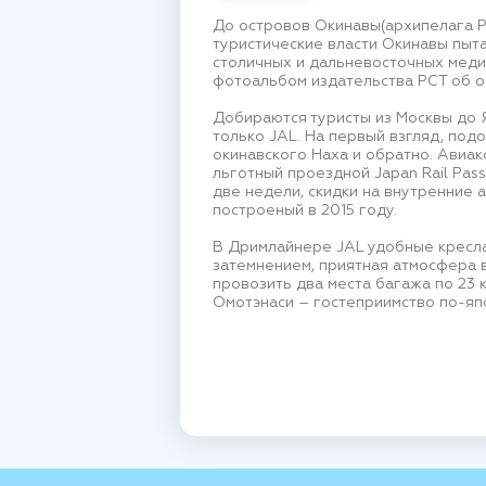
До островов Окинавы(архипелага Рю
туристические власти Окинавы пыта
столичных и дальневосточных медиа
фотоальбом издательства РСТ об о
Добираются туристы из Москвы до Я
только JAL. На первый взгляд, под
окинавского Наха и обратно. Авиак
льготный проездной Japan Rail Pas
две недели, скидки на внутренние 
построеный в 2015 году.
В Дримлайнере JAL удобные кресла
затемнением, приятная атмосфера 
провозить два места багажа по 23 к
Омотэнаси – гостеприимство по-япон