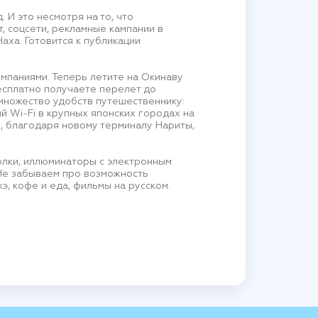
 И это несмотря на то, что
, соцсети, рекламные кампании в
аха. Готовится к публикации
мпаниями. Теперь летите на Окинаву
бесплатно получаете перелет до
 множество удобств путешественнику:
й Wi-Fi в крупных японских городах на
е, благодаря новому терминалу Нариты,
лки, иллюминаторы с электронным
 Не забываем про возможность
э, кофе и еда, фильмы на русском.