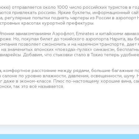
кю) отправляется около 1000 число российских туристов в год.
ются привлекать россиян. Яркие буклеты, информационный сайт
, регулярные попытки поднять чартеры из России в аэропорт Н
стровных красотах курортной префектуры.
понии авиакомпаниями Аэрофлот, Emirates и китайскими авиако
ороже. Но, покупая билет до токийского аэропорта Нарита, вы 
омпания позволяет сэкономить и на наземном транспорте, дает
s на знаменитых японских «поездах-пулях» синкансэн, бесплатны
авиарейсы. Добавим, что стыковки стало в Токио теперь удобне
, комфортное расстояние между рядами, большие багажные по
в салоне по уровню влажности, давления, освещенности, шуму.
г даже в эконом-классе. Плюс по-настоящему хорошие вина, сак
ски, так это всё называется.