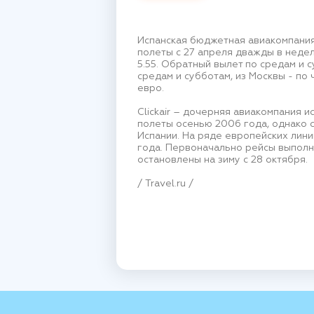
Испанская бюджетная авиакомпания 
полеты с 27 апреля дважды в недел
5.55. Обратный вылет по средам и 
средам и субботам, из Москвы - по 
евро.
Clickair – дочерняя авиакомпания и
полеты осенью 2006 года, однако 
Испании. На ряде европейских лини
года. Первоначально рейсы выполн
остановлены на зиму с 28 октября.
/ Travel.ru /