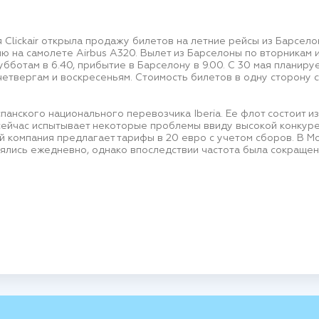
Clickair открыла продажу билетов на летние рейсы из Барсело
ю на самолете Airbus A320. Вылет из Барселоны по вторникам и
субботам в 6.40, прибытие в Барселону в 9.00. С 30 мая планир
четвергам и воскресеньям. Стоимость билетов в одну сторону с
спанского национального перевозчика Iberia. Ее флот состоит и
сейчас испытывает некоторые проблемы ввиду высокой конкур
й компания предлагает тарифы в 20 евро с учетом сборов. В Мос
ялись ежедневно, однако впоследствии частота была сокращен