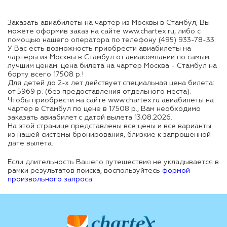
Заказать авиабилеты на чартер из Москвы в Стамбул, Вы
можете оформив заказ на сайте www.chartex.ru, либо с
помощью нашего оператора по телефону (495) 933-78-33.
У Вас есть возможность приобрести
авиабилеты на
чартеры из Москвы в Стамбул
от авиакомпании по самым
лучшим ценам:
цена билета на чартер Москва - Стамбул
на
борту всего
17508 р.!
Для детей до 2-х лет действует специальная цена билета:
от
5969 р.
(без предоставления отдельного места).
Чтобы приобрести на сайте www.chartex.ru
авиабилеты на
чартер в Стамбул
по цене в
17508 р.
, Вам необходимо
заказать авиабилет с датой вылета 13.08.2026.
На этой странице представлены все цены и все варианты
из нашей системы бронирования, близкие к запрошенной
дате вылета.
Если длительность Вашего путешествия не укладывается в
рамки результатов поиска, воспользуйтесь
формой
произвольного запроса
.