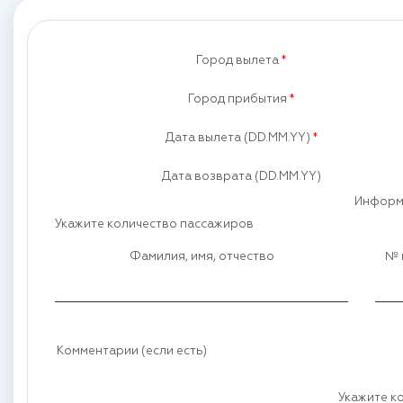
Город вылета
*
Город прибытия
*
Дата вылета (DD.MM.YY)
*
Дата возврата (DD.MM.YY)
Информ
Укажите количество пассажиров
Фамилия, имя, отчество
№ 
Комментарии (если есть)
Укажите к